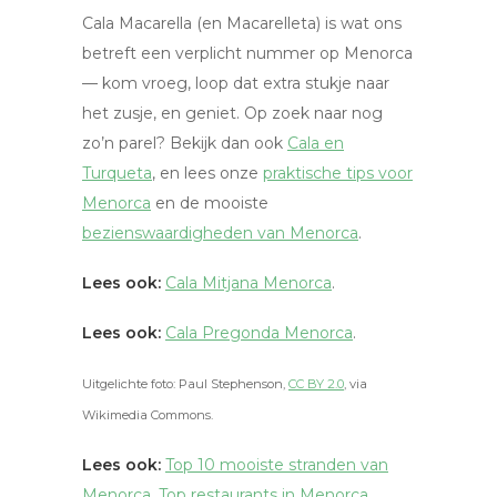
Cala Macarella (en Macarelleta) is wat ons
betreft een verplicht nummer op Menorca
— kom vroeg, loop dat extra stukje naar
het zusje, en geniet. Op zoek naar nog
zo’n parel? Bekijk dan ook
Cala en
Turqueta
, en lees onze
praktische tips voor
Menorca
en de mooiste
bezienswaardigheden van Menorca
.
Lees ook:
Cala Mitjana Menorca
.
Lees ook:
Cala Pregonda Menorca
.
Uitgelichte foto: Paul Stephenson,
CC BY 2.0
, via
Wikimedia Commons.
Lees ook:
Top 10 mooiste stranden van
Menorca
,
Top restaurants in Menorca
,