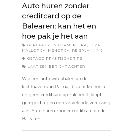
Auto huren zonder
creditcard op de
Balearen: kan het en
hoe pak je het aan
GEPLAATST IN
FORMENTERA
,
IBIZA
,
MALLORCA
,
MENORCA
,
REISPLANNING
GETAGD
PRAKTISCHE TIPS
LAAT EEN BERICHT ACHTER
Wie een auto wil ophalen op de
luchthaven van Palma, Ibiza of Menorca
en geen creditcard op zak heeft, loopt
geregeld tegen een vervelende verrassing
aan. Auto huren zonder creditcard op de
Balearen i