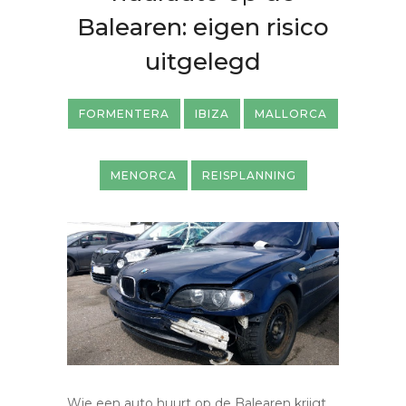
Balearen: eigen risico
uitgelegd
FORMENTERA
IBIZA
MALLORCA
MENORCA
REISPLANNING
Wie een auto huurt op de Balearen krijgt