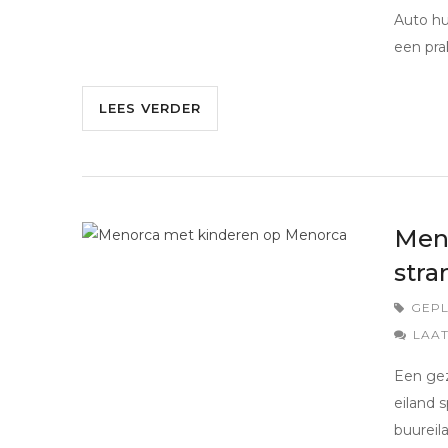
Auto hu
een pra
LEES VERDER
Meno
stra
GEPL
LAAT
Een gez
eiland 
buureil