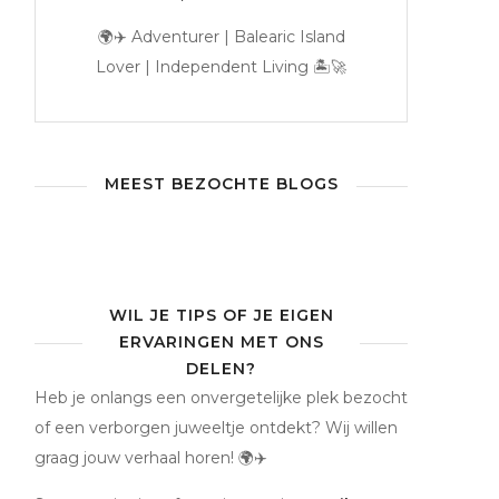
🌍✈️ Adventurer | Balearic Island
Lover | Independent Living 🏝️🚀
Praktische
Ushuaïa
tips
Ibiza:
Cala
voor
dresscode,
Gracioneta
een
tickets,
Ibiza:
bezoek
MEEST BEZOCHTE BLOGS
dj’s
verborgen
aan
&
mini-
Formentera:
alles
strand
alles
wat
bij
wat
je
Sant
je
moet
Antoni
WIL JE TIPS OF JE EIGEN
moet
weten
ERVARINGEN MET ONS
weten
DELEN?
Heb je onlangs een onvergetelijke plek bezocht
of een verborgen juweeltje ontdekt? Wij willen
graag jouw verhaal horen! 🌍✈️