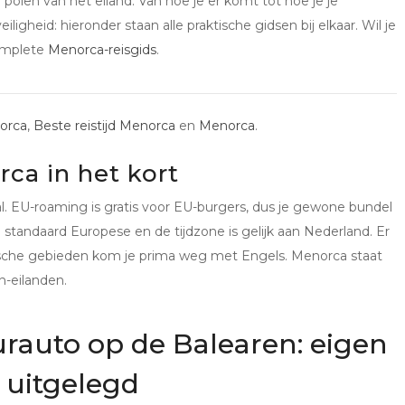
 polen van het eiland. Van hoe je er komt tot hoe je je
ligheid: hieronder staan alle praktische gidsen bij elkaar. Wil je
complete
Menorca-reisgids
.
norca
,
Beste reistijd Menorca
en
Menorca
.
rca in het kort
al. EU-roaming is gratis voor EU-burgers, dus je gewone bundel
 standaard Europese en de tijdzone is gelijk aan Nederland. Er
tische gebieden kom je prima weg met Engels. Menorca staat
n-eilanden.
urauto op de Balearen: eigen
o uitgelegd