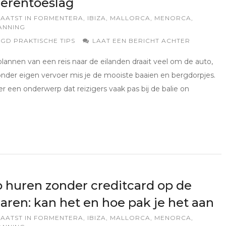
erentoeslag
AATST IN
FORMENTERA
,
IBIZA
,
MALLORCA
,
MENORCA
,
ANNING
AGD
PRAKTISCHE TIPS
LAAT EEN BERICHT ACHTER
 plannen van een reis naar de eilanden draait veel om de auto,
nder eigen vervoer mis je de mooiste baaien en bergdorpjes.
 er een onderwerp dat reizigers vaak pas bij de balie on
 huren zonder creditcard op de
aren: kan het en hoe pak je het aan
AATST IN
FORMENTERA
,
IBIZA
,
MALLORCA
,
MENORCA
,