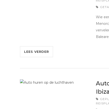
REISPL
GET
Wie een
Menorca
vervele
Baleare
LEES VERDER
Auto
Ibiz
GEPL
REISPL