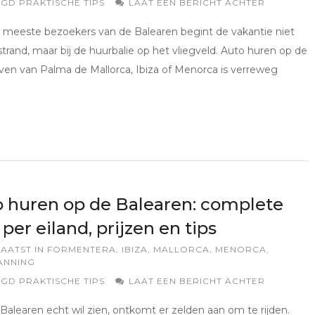
AGD
PRAKTISCHE TIPS
LAAT EEN BERICHT ACHTER
 meeste bezoekers van de Balearen begint de vakantie niet
strand, maar bij de huurbalie op het vliegveld. Auto huren op de
ven van Palma de Mallorca, Ibiza of Menorca is verreweg
 huren op de Balearen: complete
 per eiland, prijzen en tips
AATST IN
FORMENTERA
,
IBIZA
,
MALLORCA
,
MENORCA
,
ANNING
AGD
PRAKTISCHE TIPS
LAAT EEN BERICHT ACHTER
Balearen echt wil zien, ontkomt er zelden aan om te rijden.