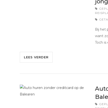
jong
GEPL
REISPL
GET
Bij het
want zo
Toch is
LEES VERDER
Auto
Bale
GEPL