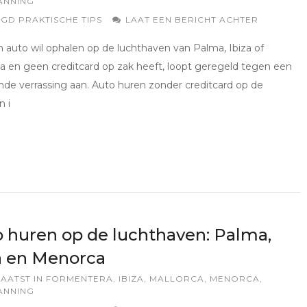
ANNING
AGD
PRAKTISCHE TIPS
LAAT EEN BERICHT ACHTER
 auto wil ophalen op de luchthaven van Palma, Ibiza of
 en geen creditcard op zak heeft, loopt geregeld tegen een
nde verrassing aan. Auto huren zonder creditcard op de
n i
 huren op de luchthaven: Palma,
a en Menorca
AATST IN
FORMENTERA
,
IBIZA
,
MALLORCA
,
MENORCA
,
ANNING