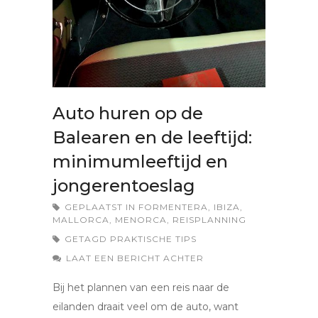
Auto huren op de
Balearen en de leeftijd:
minimumleeftijd en
jongerentoeslag
GEPLAATST IN
FORMENTERA
,
IBIZA
,
MALLORCA
,
MENORCA
,
REISPLANNING
GETAGD
PRAKTISCHE TIPS
LAAT EEN BERICHT ACHTER
Bij het plannen van een reis naar de
eilanden draait veel om de auto, want