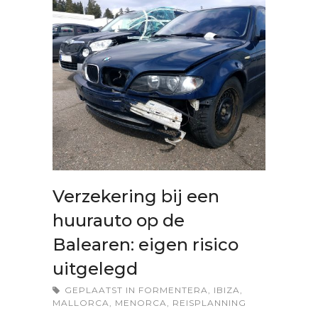
Verzekering bij een
huurauto op de
Balearen: eigen risico
uitgelegd
GEPLAATST IN
FORMENTERA
,
IBIZA
,
MALLORCA
,
MENORCA
,
REISPLANNING