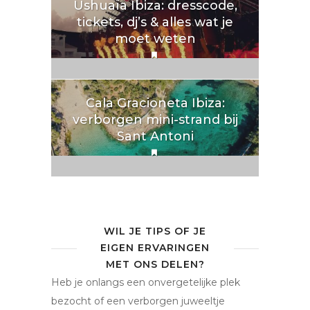
Ushuaïa Ibiza: dresscode,
tickets, dj’s & alles wat je
moet weten
Cala Gracioneta Ibiza:
verborgen mini-strand bij
Sant Antoni
WIL JE TIPS OF JE
EIGEN ERVARINGEN
MET ONS DELEN?
Heb je onlangs een onvergetelijke plek
bezocht of een verborgen juweeltje