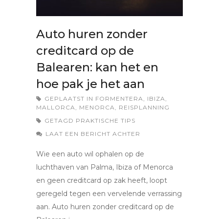
Auto huren zonder
creditcard op de
Balearen: kan het en
hoe pak je het aan
GEPLAATST IN
FORMENTERA
,
IBIZA
,
MALLORCA
,
MENORCA
,
REISPLANNING
GETAGD
PRAKTISCHE TIPS
LAAT EEN BERICHT ACHTER
Wie een auto wil ophalen op de
luchthaven van Palma, Ibiza of Menorca
en geen creditcard op zak heeft, loopt
geregeld tegen een vervelende verrassing
aan. Auto huren zonder creditcard op de