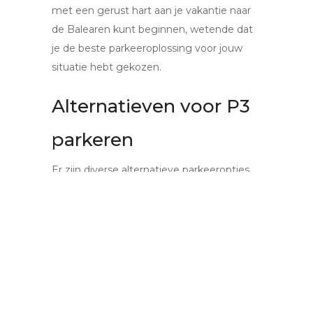
met een gerust hart aan je vakantie naar
de Balearen kunt beginnen, wetende dat
je de beste parkeeroplossing voor jouw
situatie hebt gekozen.
Alternatieven voor P3
parkeren
Er zijn diverse alternatieve parkeeropties
rondom Schiphol die concurrerende
tarieven en services bieden. Van shuttle
parkeren tot valet parking, de keuzes zijn
ruim. Vergelijk deze opties om te bepalen
wat het beste past bij jouw reis naar de
Balearen. Elk alternatief heeft zijn eigen
voordelen, afhankelijk van de lengte van je