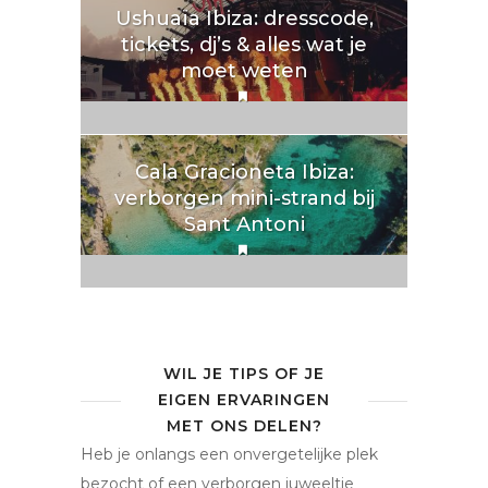
Ushuaïa Ibiza: dresscode,
tickets, dj’s & alles wat je
moet weten
Cala Gracioneta Ibiza:
verborgen mini-strand bij
Sant Antoni
WIL JE TIPS OF JE
EIGEN ERVARINGEN
MET ONS DELEN?
Heb je onlangs een onvergetelijke plek
bezocht of een verborgen juweeltje