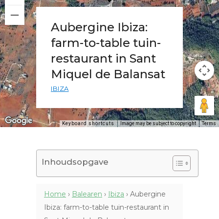
Aubergine Ibiza:
farm-to-table tuin-
restaurant in Sant
Miquel de Balansat
IBIZA
Keyboard shortcuts
Image may be subject to copyright
Terms
Inhoudsopgave
Home
›
Balearen
›
Ibiza
›
Aubergine
Ibiza: farm-to-table tuin-restaurant in