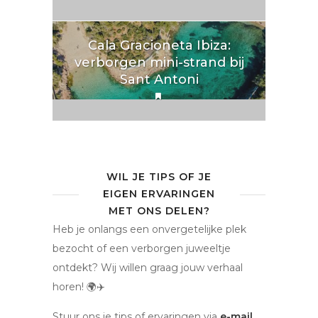
Cala Gracioneta Ibiza:
verborgen mini-strand bij
Sant Antoni
WIL JE TIPS OF JE
EIGEN ERVARINGEN
MET ONS DELEN?
Heb je onlangs een onvergetelijke plek
bezocht of een verborgen juweeltje
ontdekt? Wij willen graag jouw verhaal
horen! 🌍✈️
Stuur ons je tips of ervaringen via
e-mail