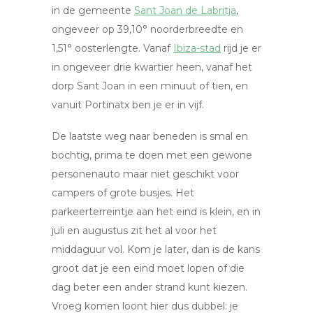
in de gemeente
Sant Joan de Labritja
,
ongeveer op 39,10° noorderbreedte en
1,51° oosterlengte. Vanaf
Ibiza-stad
rijd je er
in ongeveer drie kwartier heen, vanaf het
dorp Sant Joan in een minuut of tien, en
vanuit Portinatx ben je er in vijf.
De laatste weg naar beneden is smal en
bochtig, prima te doen met een gewone
personenauto maar niet geschikt voor
campers of grote busjes. Het
parkeerterreintje aan het eind is klein, en in
juli en augustus zit het al voor het
middaguur vol. Kom je later, dan is de kans
groot dat je een eind moet lopen of die
dag beter een ander strand kunt kiezen.
Vroeg komen loont hier dus dubbel: je