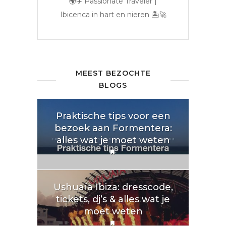
🌍✈️ Passionate Traveler |
Ibicenca in hart en nieren 🏝️🚀
MEEST BEZOCHTE
BLOGS
Praktische tips voor een
bezoek aan Formentera:
alles wat je moet weten
Ushuaïa Ibiza: dresscode,
tickets, dj’s & alles wat je
moet weten