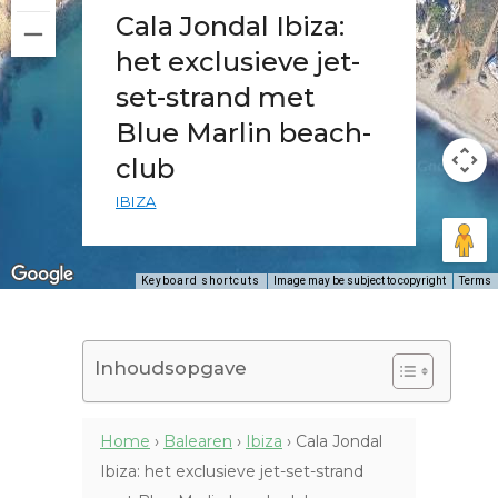
Cala Jondal Ibiza:
het exclusieve jet-
set-strand met
Blue Marlin beach-
club
IBIZA
Keyboard shortcuts
Image may be subject to copyright
Terms
Inhoudsopgave
Home
›
Balearen
›
Ibiza
›
Cala Jondal
Ibiza: het exclusieve jet-set-strand