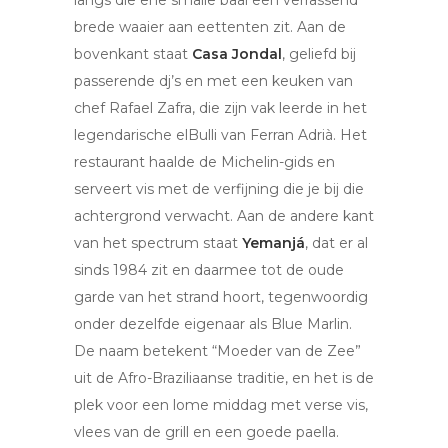
langs die ene smalle baai een verrassend
brede waaier aan eettenten zit. Aan de
bovenkant staat
Casa Jondal
, geliefd bij
passerende dj’s en met een keuken van
chef Rafael Zafra, die zijn vak leerde in het
legendarische elBulli van Ferran Adrià. Het
restaurant haalde de Michelin-gids en
serveert vis met de verfijning die je bij die
achtergrond verwacht. Aan de andere kant
van het spectrum staat
Yemanjá
, dat er al
sinds 1984 zit en daarmee tot de oude
garde van het strand hoort, tegenwoordig
onder dezelfde eigenaar als Blue Marlin.
De naam betekent “Moeder van de Zee”
uit de Afro-Braziliaanse traditie, en het is de
plek voor een lome middag met verse vis,
vlees van de grill en een goede paella.