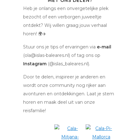
MET ONS DELEN?
Heb je onlangs een onvergetelijke plek
bezocht of een verborgen juweeltje
ontdekt? Wij willen graag jouw verhaal
horen! 🌍✈️
Stuur ons je tips of ervaringen via
e-mail
(ola@islas-baleares.nl) of tag ons op
Instagram
(@islas_baleares.nl).
Door te delen, inspireer je anderen en
wordt onze community nog rijker aan
avonturen en ontdekkingen. Laat je stem
horen en maak deel uit van onze
reisfamilie!