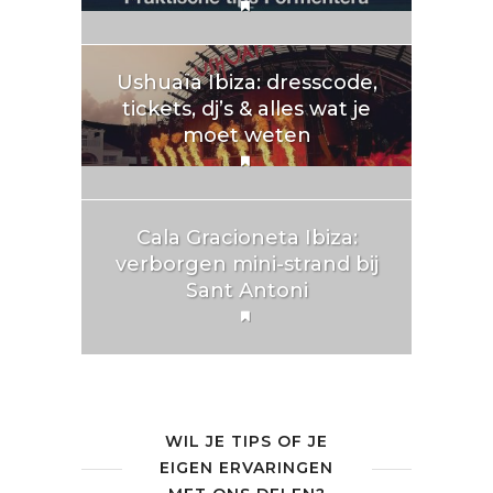
Ushuaïa Ibiza: dresscode,
tickets, dj’s & alles wat je
moet weten
Cala Gracioneta Ibiza:
verborgen mini-strand bij
Sant Antoni
WIL JE TIPS OF JE
EIGEN ERVARINGEN