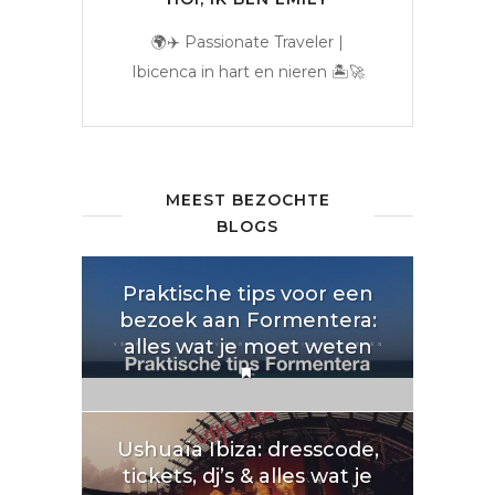
🌍✈️ Passionate Traveler |
Ibicenca in hart en nieren 🏝️🚀
MEEST BEZOCHTE
BLOGS
Praktische tips voor een
bezoek aan Formentera:
alles wat je moet weten
Ushuaïa Ibiza: dresscode,
tickets, dj’s & alles wat je