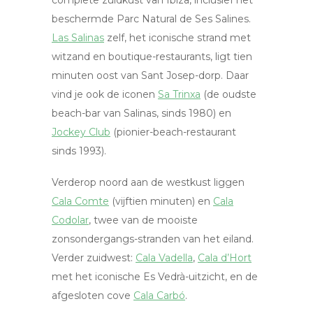
complete zuidkust van Ibiza, inclusief het
beschermde Parc Natural de Ses Salines.
Las Salinas
zelf, het iconische strand met
witzand en boutique-restaurants, ligt tien
minuten oost van Sant Josep-dorp. Daar
vind je ook de iconen
Sa Trinxa
(de oudste
beach-bar van Salinas, sinds 1980) en
Jockey Club
(pionier-beach-restaurant
sinds 1993).
Verderop noord aan de westkust liggen
Cala Comte
(vijftien minuten) en
Cala
Codolar
, twee van de mooiste
zonsondergangs-stranden van het eiland.
Verder zuidwest:
Cala Vadella
,
Cala d’Hort
met het iconische Es Vedrà-uitzicht, en de
afgesloten cove
Cala Carbó
.