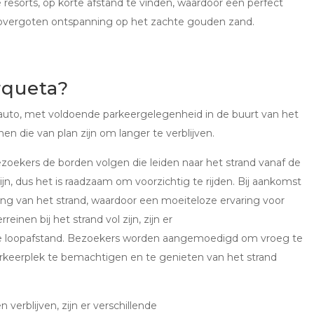
resorts, op korte afstand te vinden, waardoor een perfect
overgoten ontspanning op het zachte gouden zand.
rqueta?
 auto, met voldoende parkeergelegenheid in de buurt van het
n die van plan zijn om langer te verblijven.
ezoekers de borden volgen die leiden naar het strand vanaf de
 dus het is raadzaam om voorzichtig te rijden. Bij aankomst
ang van het strand, waardoor een moeiteloze ervaring voor
inen bij het strand vol zijn, zijn er
te loopafstand. Bezoekers worden aangemoedigd om vroeg te
parkeerplek te bemachtigen en te genieten van het strand
 verblijven, zijn er verschillende