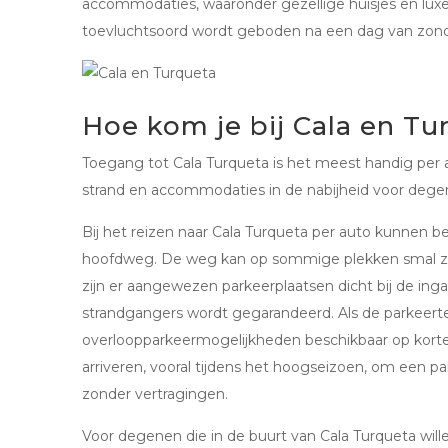
accommodaties, waaronder gezellige huisjes en luxe 
toevluchtsoord wordt geboden na een dag van zon
Hoe kom je bij Cala en Tu
Toegang tot Cala Turqueta is het meest handig per
strand en accommodaties in de nabijheid voor degene
Bij het reizen naar Cala Turqueta per auto kunnen b
hoofdweg. De weg kan op sommige plekken smal zijn,
zijn er aangewezen parkeerplaatsen dicht bij de ing
strandgangers wordt gegarandeerd. Als de parkeerterre
overloopparkeermogelijkheden beschikbaar op kor
arriveren, vooral tijdens het hoogseizoen, om een 
zonder vertragingen.
Voor degenen die in de buurt van Cala Turqueta willen