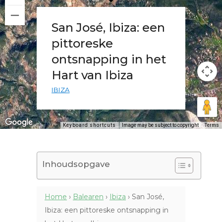
San José, Ibiza: een
pittoreske
ontsnapping in het
Hart van Ibiza
IBIZA
Keyboard shortcuts
Image may be subject to copyright
Terms
Inhoudsopgave
Home
›
Balearen
›
Ibiza
›
San José,
Ibiza: een pittoreske ontsnapping in