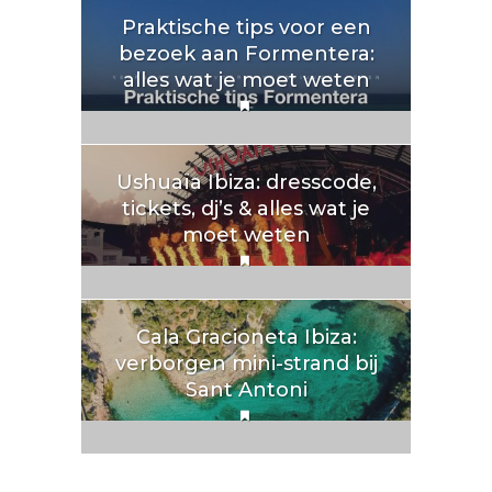
Praktische tips voor een
bezoek aan Formentera:
alles wat je moet weten
Ushuaïa Ibiza: dresscode,
tickets, dj’s & alles wat je
moet weten
Cala Gracioneta Ibiza:
verborgen mini-strand bij
Sant Antoni